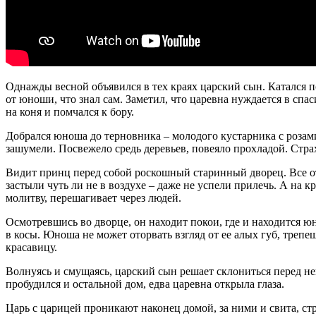
Однажды весной объявился в тех краях царский сын. Катался по
от юноши, что знал сам. Заметил, что царевна нуждается в спа
на коня и помчался к бору.
Добрался юноша до терновника – молодого кустарника с розами
зашумели. Посвежело средь деревьев, повеяло прохладой. Страх
Видит принц перед собой роскошный старинный дворец. Все от
застыли чуть ли не в воздухе – даже не успели прилечь. А на 
молитву, перешагивает через людей.
Осмотревшись во дворце, он находит покои, где и находится ю
в косы. Юноша не может оторвать взгляд от ее алых губ, трепе
красавицу.
Волнуясь и смущаясь, царский сын решает склониться перед нею
пробудился и остальной дом, едва царевна открыла глаза.
Царь с царицей проникают наконец домой, за ними и свита, ст