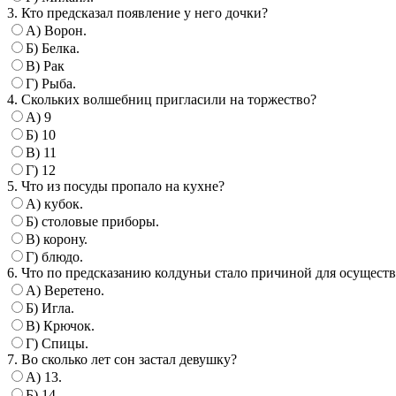
3. Кто предсказал появление у него дочки?
А) Ворон.
Б) Белка.
В) Рак
Г) Рыба.
4. Скольких волшебниц пригласили на торжество?
А) 9
Б) 10
В) 11
Г) 12
5. Что из посуды пропало на кухне?
А) кубок.
Б) столовые приборы.
В) корону.
Г) блюдо.
6. Что по предсказанию колдуньи стало причиной для осущест
А) Веретено.
Б) Игла.
В) Крючок.
Г) Спицы.
7. Во сколько лет сон застал девушку?
А) 13.
Б) 14.