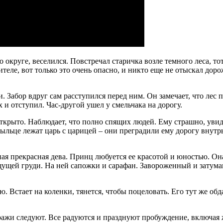
 округе, веселился. Повстречал старичка возле темного леса, то
сителе, вот только это очень опасно, и никто еще не отыскал дор
. Забор вдруг сам расступился перед ним. Он замечает, что лес
 и отступил. Час-другой ушел у смельчака на дорогу.
крыто. Наблюдает, что полно спящих людей. Ему страшно, увид
крыльце лежат царь с царицей – они преградили ему дорогу внутр
ная прекрасная дева. Принц любуется ее красотой и юностью. Он
щущей груди. На ней сапожки и сарафан. Завороженный и затуман
. Встает на коленки, тянется, чтобы поцеловать. Его тут же об
ражи следуют. Все радуются и празднуют пробуждение, включая ж