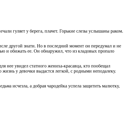
печали гуляет у берега, плачет. Горькие слезы услышаны раком.
исле другой знати. Но в последний момент он передумал и не
ью и обижать ее. Он обнаружил, что из кладовых пропало
для нее увидел статного жениха-красавца, кто пообещал
о жизнь у девочки выдастся легкой, с родными неподалеку.
Ведьма исчезла, а добрая чародейка успела защитить малютку,