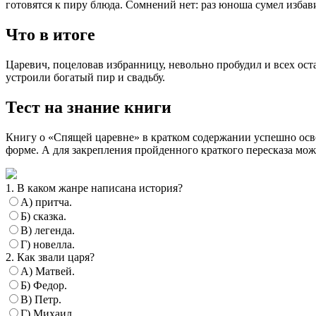
готовятся к пиру блюда. Сомнений нет: раз юноша сумел избави
Что в итоге
Царевич, поцеловав избранницу, невольно пробудил и всех оста
устроили богатый пир и свадьбу.
Тест на знание книги
Книгу о «Спящей царевне» в кратком содержании успешно осво
форме. А для закрепления пройденного краткого пересказа мож
1. В каком жанре написана история?
А) притча.
Б) сказка.
В) легенда.
Г) новелла.
2. Как звали царя?
А) Матвей.
Б) Федор.
В) Петр.
Г) Михаил.