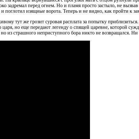
ко задремал перед огнем. Но и пламя просто застыло, не вызвав
я и поглотил изящные ворота. Теперь и не видно, как пройти к за
вому тут же грозит суровая расплата за попытку приблизиться. 
о царя, но еще передают легенду о спящей царевне, которой суж
, но из страшного неприступного бора никто не возвращался. Ни