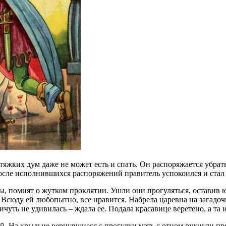
тяжких дум даже не может есть и спать. Он распоряжается убрать
сле исполнившихся распоряжений правитель успокоился и стал н
ы, помнят о жутком проклятии. Ушли они прогуляться, оставив 
 Всюду ей любопытно, все нравится. Набрела царевна на загадо
чуть не удивилась – ждала ее. Подала красавице веретено, а та и
. На крыльце вернувшиеся с прогулки мать с отцом рухнули прям