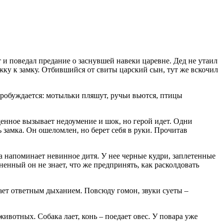
т и поведал предание о заснувшей навеки царевне. Дед не утаил
ожку к замку. Отбившийся от свиты царский сын, тут же вскочил
 пробуждается: мотыльки пляшут, ручьи вьются, птицы
енное вызывает недоумение и шок, но герой идет. Одни
ь замка. Он ошеломлен, но берет себя в руки. Прочитав
а напоминает невинное дитя. У нее черные кудри, заплетенные
енный он не знает, что же предпринять, как расколдовать
дает ответным дыханием. Повсюду гомон, звуки суеты –
ивотных. Собака лает, конь – поедает овес. У повара уже