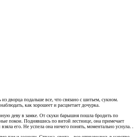
 из дворца подальше все, что связано с шитьем, сукном.
аблюдать, как хорошеет и расцветает дочурка.
юную деву в замке. От скуки барышня пошла бродить по
чные покои. Поднявшись по витой лестнице, она примечает
 взяла его. Не успела она ничего понять, моментально уснула. .
о там и заснули. Стража, свита – все отправились в царство