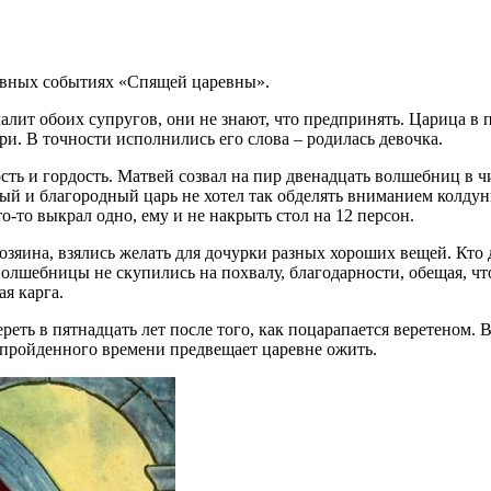
новных событиях «Спящей царевны».
чалит обоих супругов, они не знают, что предпринять. Царица в 
ри. В точности исполнились его слова – родилась девочка.
ть и гордость. Матвей созвал на пир двенадцать волшебниц в ч
ый и благородный царь не хотел так обделять вниманием колдун
о-то выкрал одно, ему и не накрыть стол на 12 персон.
озяина, взялись желать для дочурки разных хороших вещей. Кто 
волшебницы не скупились на похвалу, благодарности, обещая, чт
я карга.
реть в пятнадцать лет после того, как поцарапается веретеном. 
ле пройденного времени предвещает царевне ожить.