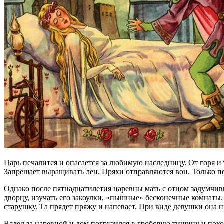
Царь печалится и опасается за любимую наследницу. От горя и 
Запрещает выращивать лен. Пряхи отправляются вон. Только по
Однако после пятнадцатилетия царевны мать с отцом задумчив
дворцу, изучать его закоулки, «пышные» бесконечные комнаты.
старушку. Та прядет пряжу и напевает. При виде девушки она ни
Вслед за царевной и дом погрузился в гробовую тишину и покой