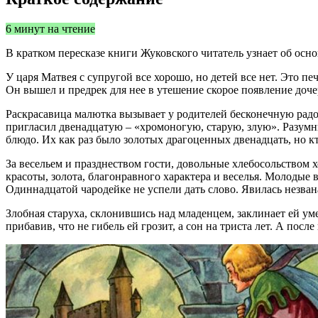
6 минут на чтение
В кратком пересказе книги Жуковского читатель узнает об ос
У царя Матвея с супругой все хорошо, но детей все нет. Это пе
Он вышел и предрек для нее в утешение скорое появление доче
Раскрасавица малютка вызывает у родителей бесконечную радос
пригласил двенадцатую – «хромоногую, старую, злую». Разумн
блюдо. Их как раз было золотых драгоценных двенадцать, но кт
За весельем и празднеством гости, довольные хлебосольством х
красоты, золота, благонравного характера и веселья. Молодые 
Одиннадцатой чародейке не успели дать слово. Явилась незвана
Злобная старуха, склонившись над младенцем, заклинает ей уме
прибавив, что не гибель ей грозит, а сон на триста лет. А пос