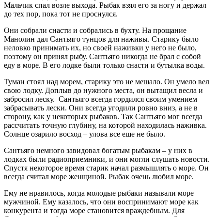
Мальчик спал возле выхода. Рыбак взял его за ногу и держал
до тех пор, пока тот не проснулся.
Они собрали снасти и собрались в бухту. На прощание
Манолин дал Сантьяго тунцов для наживы. Старику было
неловко принимать их, но своей наживки у него не было,
поэтому он принял рыбу. Сантьяго никогда не брал с собой
еду в море. В его лодке были только снасти и бутылка воды.
Туман стоял над морем, старику это не мешало. Он умело вел
свою лодку. Доплыв до нужного места, он вытащил весла и
забросил леску. Сантьяго всегда гордился своим умением
забрасывать лески. Они всегда угодили ровно вниз, а не в
сторону, как у некоторых рыбаков. Так Сантьяго мог всегда
рассчитать точную глубину, на которой находилась наживка.
Солнце озарило восход – улова все еще не было.
Сантьяго немного завидовал богатым рыбакам – у них в
лодках были радиоприемники, и они могли слушать новости.
Спустя некоторое время старик начал размышлять о море. Он
всегда считал море женщиной. Рыбак очень любил море.
Ему не нравилось, когда молодые рыбаки называли море
мужчиной. Ему казалось, что они воспринимают море как
конкурента и тогда море становится враждебным. Для