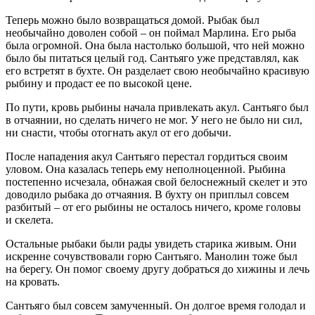
Теперь можно было возвращаться домой. Рыбак был
необычайно доволен собой – он поймал Марлина. Его рыба
была огромной. Она была настолько большой, что ней можно
было бы питаться целый год. Сантьяго уже представлял, как
его встретят в бухте. Он разделает свою необычайно красивую
рыбину и продаст ее по высокой цене.
По пути, кровь рыбины начала привлекать акул. Сантьяго был
в отчаянии, но сделать ничего не мог. У него не было ни сил,
ни снасти, чтобы отогнать акул от его добычи.
После нападения акул Сантьяго перестал гордиться своим
уловом. Она казалась теперь ему неполноценной. Рыбина
постепенно исчезала, обнажая свой белоснежный скелет и это
доводило рыбака до отчаяния. В бухту он приплыл совсем
разбитый – от его рыбины не осталось ничего, кроме головы
и скелета.
Остальные рыбаки были рады увидеть старика живым. Они
искренне сочувствовали горю Сантьяго. Манолин тоже был
на берегу. Он помог своему другу добраться до хижины и лечь
на кровать.
Сантьяго был совсем замученный. Он долгое время голодал и