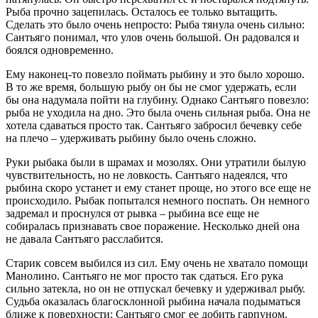
Рыба прочно зацепилась. Осталось ее только вытащить.
Сделать это было очень непросто: Рыба тянула очень сильно:
Сантьяго понимал, что улов очень большой. Он радовался и
боялся одновременно.
Ему наконец-то повезло поймать рыбину и это было хорошо.
В то же время, большую рыбу он бы не смог удержать, если
бы она надумала пойти на глубину. Однако Сантьяго повезло:
рыба не уходила на дно. Это была очень сильная рыба. Она не
хотела сдаваться просто так. Сантьяго забросил бечевку себе
на плечо – удерживать рыбину было очень сложно.
Руки рыбака были в шрамах и мозолях. Они утратили былую
чувствительность, но не ловкость. Сантьяго надеялся, что
рыбина скоро устанет и ему станет проще, но этого все еще не
происходило. Рыбак попытался немного поспать. Он немного
задремал и проснулся от рывка – рыбина все еще не
собиралась признавать свое поражение. Несколько дней она
не давала Сантьяго расслабится.
Старик совсем выбился из сил. Ему очень не хватало помощи
Манолино. Сантьяго не мог просто так сдаться. Его рука
сильно затекла, но он не отпускал бечевку и удерживал рыбу.
Судьба оказалась благосклонной рыбина начала подыматься
ближе к поверхности: Сантьяго смог ее добить гарпуном.