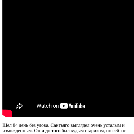
Шел 84 день без улова. Сантьяго выглядел очень усталым и
изможденным. Он и до того был худым стариком, но сейчас