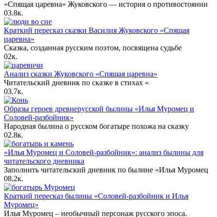
«Спящая царевна» Жуковского — история о противостоянии
0
3.8к.
Краткий пересказ сказки Василия Жуковского «Спящая
царевна»
Сказка, созданная русским поэтом, посвящена судьбе
0
2к.
Анализ сказки Жуковского «Спящая царевна»
Читательский дневник по сказке в стихах «
0
3.7к.
Образы героев древнерусской былины «Илья Муромец и
Соловей-разбойник»
Народная былина о русском богатыре похожа на сказку
0
2.8к.
«Илья Муромец и Соловей-разбойник»: анализ былины для
читательского дневника
Заполнить читательский дневник по былине «Илья Муромец
0
8.2к.
Краткий пересказ былины «Соловей-разбойник и Илья
Муромец»
Илья Муромец – необычный персонаж русского эпоса.