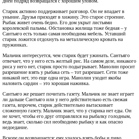
дней подряд возвращался с хорошим уловом.
Старик активно поддерживает разговор. Он не впадает в
уныние. Друзья приходят в хижину. Это старое строение.
Рыбак живет очень бедно. Его дом укрыт листьями
королевской пальмы. Обстановка жилища тоже бедная – у
Сантьяго есть только самая необходима мебель. Уставший
старик ложится отдохнуть на металлическую кровать на
пружинках.
Мальчик интересуется, чем старик будет ужинать. Сантьяго
отвечает, что у него есть желтый рис. На самом деле, никакого
риса у него нет, старик просто подыгрывает. Манолин просит
разрешение взять у рыбака сеть – тот разрешает. Сети тоже
никакой нет, это еще одна игра. Манолин уходит якобы
наловить сардин – это хорошая наживка.
Сантьяго же решает почитать газету. Мальчик не знает играет
ли дальше Сантьяго или у него действительно есть свежая
газета, впрочем, старик действительно вытаскивает
сложенную газету. Мальчик знает, что у старика нет еды. Он
не хочет, чтобы его друг отправлялся на рыбалку голодным,
ведь знает, сколько сил необходимо рыбаку и как опасно
недоедание.
Вскоре он возвращается: ему удалось взять бобы и пиво.