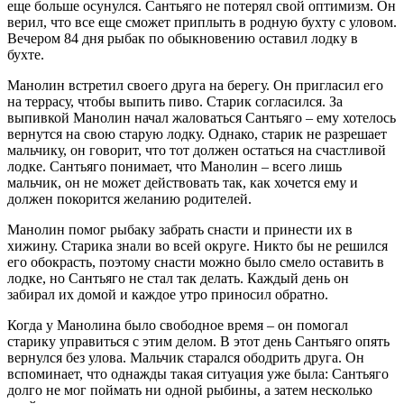
еще больше осунулся. Сантьяго не потерял свой оптимизм. Он
верил, что все еще сможет приплыть в родную бухту с уловом.
Вечером 84 дня рыбак по обыкновению оставил лодку в
бухте.
Манолин встретил своего друга на берегу. Он пригласил его
на террасу, чтобы выпить пиво. Старик согласился. За
выпивкой Манолин начал жаловаться Сантьяго – ему хотелось
вернутся на свою старую лодку. Однако, старик не разрешает
мальчику, он говорит, что тот должен остаться на счастливой
лодке. Сантьяго понимает, что Манолин – всего лишь
мальчик, он не может действовать так, как хочется ему и
должен покорится желанию родителей.
Манолин помог рыбаку забрать снасти и принести их в
хижину. Старика знали во всей округе. Никто бы не решился
его обокрасть, поэтому снасти можно было смело оставить в
лодке, но Сантьяго не стал так делать. Каждый день он
забирал их домой и каждое утро приносил обратно.
Когда у Манолина было свободное время – он помогал
старику управиться с этим делом. В этот день Сантьяго опять
вернулся без улова. Мальчик старался ободрить друга. Он
вспоминает, что однажды такая ситуация уже была: Сантьяго
долго не мог поймать ни одной рыбины, а затем несколько