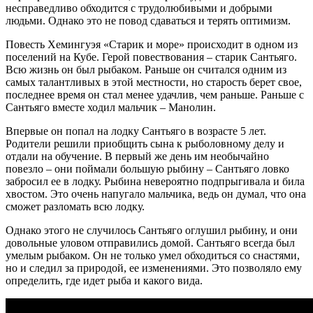
несправедливо обходится с трудолюбивыми и добрыми
людьми. Однако это не повод сдаваться и терять оптимизм.
Повесть Хемингуэя «Старик и море» происходит в одном из
поселений на Кубе. Герой повествования – старик Сантьяго.
Всю жизнь он был рыбаком. Раньше он считался одним из
самых талантливых в этой местности, но старость берет свое,
последнее время он стал менее удачлив, чем раньше. Раньше с
Сантьяго вместе ходил мальчик – Манолин.
Впервые он попал на лодку Сантьяго в возрасте 5 лет.
Родители решили приобщить сына к рыболовному делу и
отдали на обучение. В первый же день им необычайно
повезло – они поймали большую рыбину – Сантьяго ловко
забросил ее в лодку. Рыбина невероятно подпрыгивала и била
хвостом. Это очень напугало мальчика, ведь он думал, что она
сможет разломать всю лодку.
Однако этого не случилось Сантьяго оглушил рыбину, и они
довольные уловом отправились домой. Сантьяго всегда был
умелым рыбаком. Он не только умел обходиться со снастями,
но и следил за природой, ее изменениями. Это позволяло ему
определить, где идет рыба и какого вида.