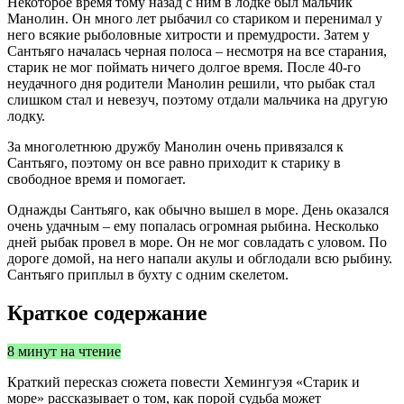
Некоторое время тому назад с ним в лодке был мальчик
Манолин. Он много лет рыбачил со стариком и перенимал у
него всякие рыболовные хитрости и премудрости. Затем у
Сантьяго началась черная полоса – несмотря на все старания,
старик не мог поймать ничего долгое время. После 40-го
неудачного дня родители Манолин решили, что рыбак стал
слишком стал и невезуч, поэтому отдали мальчика на другую
лодку.
За многолетнюю дружбу Манолин очень привязался к
Сантьяго, поэтому он все равно приходит к старику в
свободное время и помогает.
Однажды Сантьяго, как обычно вышел в море. День оказался
очень удачным – ему попалась огромная рыбина. Несколько
дней рыбак провел в море. Он не мог совладать с уловом. По
дороге домой, на него напали акулы и обглодали всю рыбину.
Сантьяго приплыл в бухту с одним скелетом.
Краткое содержание
8 минут на чтение
Краткий пересказ сюжета повести Хемингуэя «Старик и
море» рассказывает о том, как порой судьба может