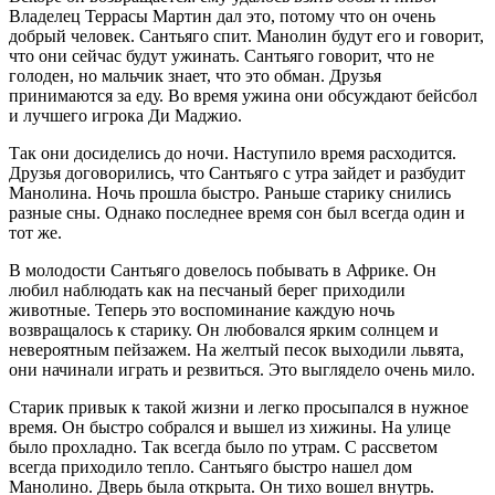
Владелец Террасы Мартин дал это, потому что он очень
добрый человек. Сантьяго спит. Манолин будут его и говорит,
что они сейчас будут ужинать. Сантьяго говорит, что не
голоден, но мальчик знает, что это обман. Друзья
принимаются за еду. Во время ужина они обсуждают бейсбол
и лучшего игрока Ди Маджио.
Так они досиделись до ночи. Наступило время расходится.
Друзья договорились, что Сантьяго с утра зайдет и разбудит
Манолина. Ночь прошла быстро. Раньше старику снились
разные сны. Однако последнее время сон был всегда один и
тот же.
В молодости Сантьяго довелось побывать в Африке. Он
любил наблюдать как на песчаный берег приходили
животные. Теперь это воспоминание каждую ночь
возвращалось к старику. Он любовался ярким солнцем и
невероятным пейзажем. На желтый песок выходили львята,
они начинали играть и резвиться. Это выглядело очень мило.
Старик привык к такой жизни и легко просыпался в нужное
время. Он быстро собрался и вышел из хижины. На улице
было прохладно. Так всегда было по утрам. С рассветом
всегда приходило тепло. Сантьяго быстро нашел дом
Манолино. Дверь была открыта. Он тихо вошел внутрь.