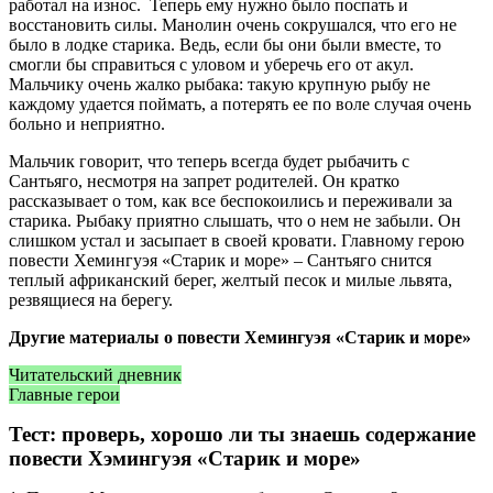
работал на износ. Теперь ему нужно было поспать и
восстановить силы. Манолин очень сокрушался, что его не
было в лодке старика. Ведь, если бы они были вместе, то
смогли бы справиться с уловом и уберечь его от акул.
Мальчику очень жалко рыбака: такую крупную рыбу не
каждому удается поймать, а потерять ее по воле случая очень
больно и неприятно.
Мальчик говорит, что теперь всегда будет рыбачить с
Сантьяго, несмотря на запрет родителей. Он кратко
рассказывает о том, как все беспокоились и переживали за
старика. Рыбаку приятно слышать, что о нем не забыли. Он
слишком устал и засыпает в своей кровати. Главному герою
повести Хемингуэя «Старик и море» – Сантьяго снится
теплый африканский берег, желтый песок и милые львята,
резвящиеся на берегу.
Другие материалы о повести Хемингуэя «Старик и море»
Читательский дневник
Главные герои
Тест: проверь, хорошо ли ты знаешь содержание
повести Хэмингуэя «Старик и море»