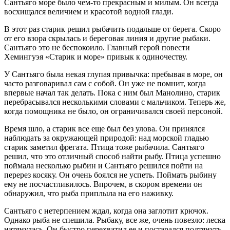
Сантьяго море было чем-то прекрасным и милым. Он всегда
восхищался величием и красотой водной глади.
В этот раз старик решил рыбачить подальше от берега. Скоро
от его взора скрылась и береговая линия и другие рыбаки.
Сантьяго это не беспокоило. Главный герой повести
Хемингуэя «Старик и море» привык к одиночеству.
У Сантьяго была некая глупая привычка: пребывая в море, он
часто разговаривал сам с собой. Он уже не помнит, когда
впервые начал так делать. Пока с ним был Манолино, старик
перебрасывался несколькими словами с мальчиком. Теперь же,
когда помощника не было, он ограничивался своей персоной.
Время шло, а старик все еще был без улова. Он принялся
наблюдать за окружающей природой: над морской гладью
старик заметил фрегата. Птица тоже рыбачила. Сантьяго
решил, что это отличный способ найти рыбу. Птица успешно
поймала несколько рыбин и Сантьяго решился пойти на
перерез косяку. Он очень боялся не успеть. Поймать рыбину
ему не посчастливилось. Впрочем, в скором времени он
обнаружил, что рыба приплыла на его наживку.
Сантьяго с нетерпением ждал, когда она заглотит крючок.
Однако рыба не спешила. Рыбаку, все же, очень повезло: леска
натянулась. Он быстро перехватил ее и постарался подтянуть.